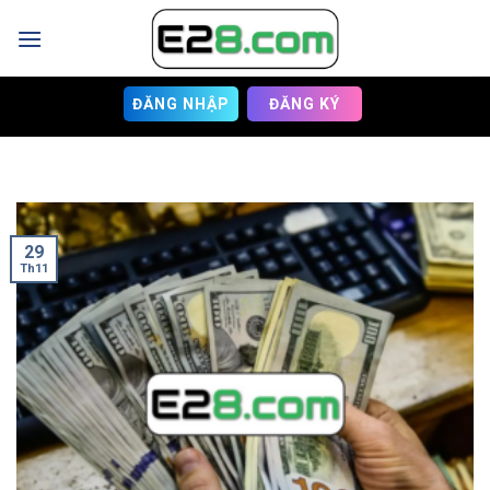
ĐĂNG NHẬP
ĐĂNG KÝ
29
Th11