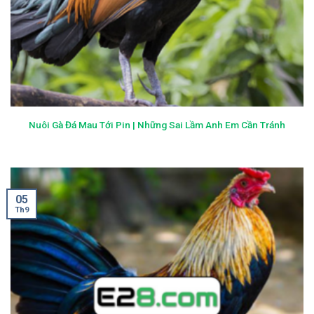
Nuôi Gà Đá Mau Tới Pin | Những Sai Lầm Anh Em Cần Tránh
05
Th9