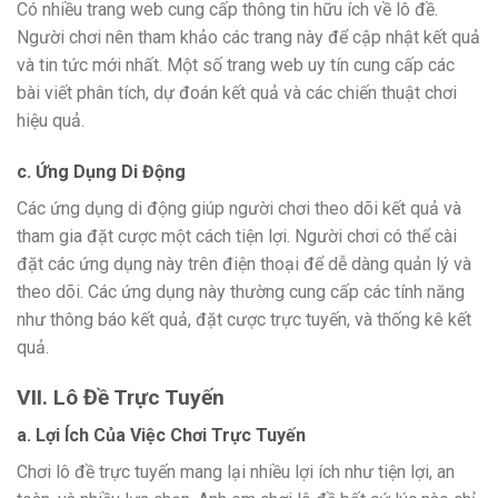
Có nhiều trang web cung cấp thông tin hữu ích về lô đề.
Người chơi nên tham khảo các trang này để cập nhật kết quả
và tin tức mới nhất. Một số trang web uy tín cung cấp các
bài viết phân tích, dự đoán kết quả và các chiến thuật chơi
hiệu quả.
c. Ứng Dụng Di Động
Các ứng dụng di động giúp người chơi theo dõi kết quả và
tham gia đặt cược một cách tiện lợi. Người chơi có thể cài
đặt các ứng dụng này trên điện thoại để dễ dàng quản lý và
theo dõi. Các ứng dụng này thường cung cấp các tính năng
như thông báo kết quả, đặt cược trực tuyến, và thống kê kết
quả.
VII. Lô Đề Trực Tuyến
a. Lợi Ích Của Việc Chơi Trực Tuyến
Chơi lô đề trực tuyến mang lại nhiều lợi ích như tiện lợi, an