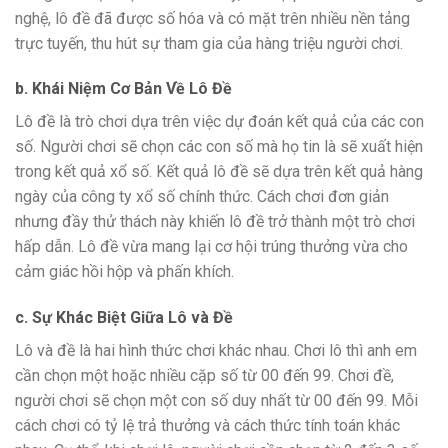
nghệ, lô đề đã được số hóa và có mặt trên nhiều nền tảng
trực tuyến, thu hút sự tham gia của hàng triệu người chơi.
b. Khái Niệm Cơ Bản Về Lô Đề
Lô đề là trò chơi dựa trên việc dự đoán kết quả của các con
số. Người chơi sẽ chọn các con số mà họ tin là sẽ xuất hiện
trong kết quả xổ số. Kết quả lô đề sẽ dựa trên kết quả hàng
ngày của công ty xổ số chính thức. Cách chơi đơn giản
nhưng đầy thử thách này khiến lô đề trở thành một trò chơi
hấp dẫn. Lô đề vừa mang lại cơ hội trúng thưởng vừa cho
cảm giác hồi hộp và phấn khích.
c. Sự Khác Biệt Giữa Lô và Đề
Lô và đề là hai hình thức chơi khác nhau. Chơi lô thì anh em
cần chọn một hoặc nhiều cặp số từ 00 đến 99. Chơi đề,
người chơi sẽ chọn một con số duy nhất từ 00 đến 99. Mỗi
cách chơi có tỷ lệ trả thưởng và cách thức tính toán khác