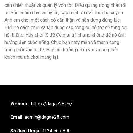
cần chiến thuật và quản lý vốn tốt. Điều quang trọng nhất tối
ưu vốn là tìm nhà cái uy tín, cập nhật ưu đãi thường xuyên.
Anh em chơi một cách có cẩn thận và nên dừng đúng lúc.
Hiểu rõ cách chơi và tận dụng các công cụ hỗ trợ sẽ tăng cơ
hội thắng. Hãy chơi lô đề để giải trí, nhưng không để nó ảnh
hưởng đến cuộc sống. Chúc bạn may mắn và thành công
trong mỗi ván lô đề. Hãy tận hưởng niềm vui và sự phấn
khích mà trò chơi mang lại.
Website:
https://dagae28.co/
Email:
admin@dagae28.com
Số điện thoại:
0124 567 890