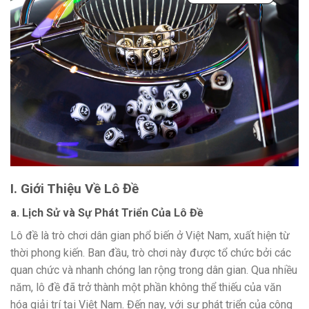
I. Giới Thiệu Về Lô Đề
a. Lịch Sử và Sự Phát Triển Của Lô Đề
Lô đề là trò chơi dân gian phổ biến ở Việt Nam, xuất hiện từ
thời phong kiến. Ban đầu, trò chơi này được tổ chức bởi các
quan chức và nhanh chóng lan rộng trong dân gian. Qua nhiều
năm, lô đề đã trở thành một phần không thể thiếu của văn
hóa giải trí tại Việt Nam. Đến nay, với sự phát triển của công