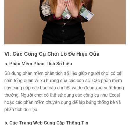
VI. Các Công Cụ Chơi Lô Đề Hiệu Qủa
a. Phần Mềm Phân Tích Số Liệu
Sử dụng phần mềm phân tích số liệu giúp người chơi có cái
nhìn tổng quan về xu hướng của các con số. Các phần mềm
này cung cấp các báo cáo chi tiết và dự đoán xác suất trúng
thưởng. Người chơi có thể sử dụng các công cụ như Excel
hoặc các phần mềm chuyên dụng để lập bảng thống kê và
phân tích dữ liệu.
b. Các Trang Web Cung Cấp Thông Tin