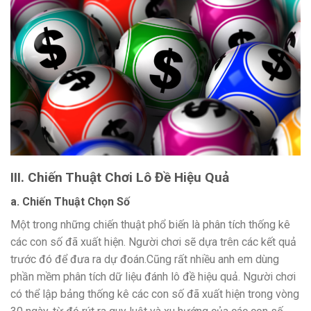
III. Chiến Thuật Chơi Lô Đề Hiệu Quả
a. Chiến Thuật Chọn Số
Một trong những chiến thuật phổ biến là phân tích thống kê
các con số đã xuất hiện. Người chơi sẽ dựa trên các kết quả
trước đó để đưa ra dự đoán.Cũng rất nhiều anh em dùng
phần mềm phân tích dữ liệu đánh lô đề hiệu quả. Người chơi
có thể lập bảng thống kê các con số đã xuất hiện trong vòng