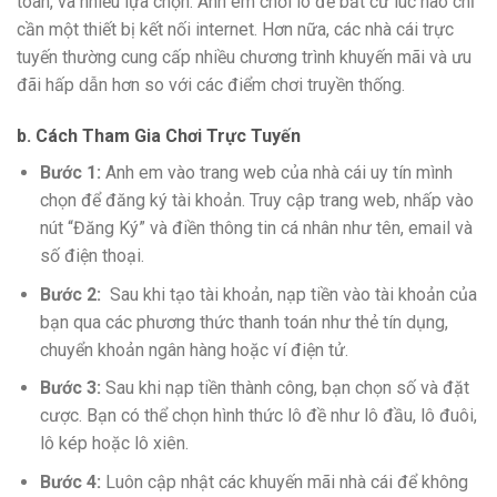
toàn, và nhiều lựa chọn. Anh em chơi lô đề bất cứ lúc nào chỉ
cần một thiết bị kết nối internet. Hơn nữa, các nhà cái trực
tuyến thường cung cấp nhiều chương trình khuyến mãi và ưu
đãi hấp dẫn hơn so với các điểm chơi truyền thống.
b. Cách Tham Gia Chơi Trực Tuyến
Bước 1:
Anh em vào trang web của nhà cái uy tín mình
chọn để đăng ký tài khoản. Truy cập trang web, nhấp vào
nút “Đăng Ký” và điền thông tin cá nhân như tên, email và
số điện thoại.
Bước 2:
Sau khi tạo tài khoản, nạp tiền vào tài khoản của
bạn qua các phương thức thanh toán như thẻ tín dụng,
chuyển khoản ngân hàng hoặc ví điện tử.
Bước 3:
Sau khi nạp tiền thành công, bạn chọn số và đặt
cược. Bạn có thể chọn hình thức lô đề như lô đầu, lô đuôi,
lô kép hoặc lô xiên.
Bước 4:
Luôn cập nhật các khuyến mãi nhà cái để không