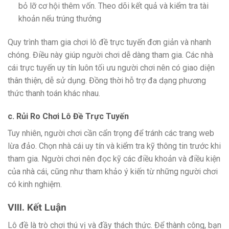
bỏ lỡ cơ hội thêm vốn. Theo dõi kết quả và kiểm tra tài
khoản nếu trúng thưởng
Quy trình tham gia chơi lô đề trực tuyến đơn giản và nhanh
chóng. Điều này giúp người chơi dễ dàng tham gia. Các nhà
cái trực tuyến uy tín luôn tối ưu người chơi nên có giao diện
thân thiện, dễ sử dụng. Đồng thời hỗ trợ đa dạng phương
thức thanh toán khác nhau.
c. Rủi Ro Chơi Lô Đề Trực Tuyến
Tuy nhiên, người chơi cần cẩn trọng để tránh các trang web
lừa đảo. Chọn nhà cái uy tín và kiểm tra kỹ thông tin trước khi
tham gia. Người chơi nên đọc kỹ các điều khoản và điều kiện
của nhà cái, cũng như tham khảo ý kiến từ những người chơi
có kinh nghiệm.
VIII. Kết Luận
Lô đề là trò chơi thú vị và đầy thách thức. Để thành công, bạn