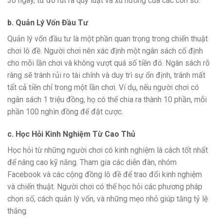
30 ngày, từ đó rút ra quy luật và xu hướng của các con số.
b. Quản Lý Vốn Đầu Tư
Quản lý vốn đầu tư là một phần quan trọng trong chiến thuật
chơi lô đề. Người chơi nên xác định một ngân sách cố định
cho mỗi lần chơi và không vượt quá số tiền đó. Ngân sách rõ
ràng sẽ tránh rủi ro tài chính và duy trì sự ổn định, tránh mất
tất cả tiền chỉ trong một lần chơi. Ví dụ, nếu người chơi có
ngân sách 1 triệu đồng, họ có thể chia ra thành 10 phần, mỗi
phần 100 nghìn đồng để đặt cược.
c. Học Hỏi Kinh Nghiệm Từ Cao Thủ
Học hỏi từ những người chơi có kinh nghiệm là cách tốt nhất
để nâng cao kỹ năng. Tham gia các diễn đàn, nhóm
Facebook và các cộng đồng lô đề để trao đổi kinh nghiệm
và chiến thuật. Người chơi có thể học hỏi các phương pháp
chọn số, cách quản lý vốn, và những mẹo nhỏ giúp tăng tỷ lệ
thắng.