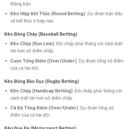
thắng trận.
Kèo Hiệp Kết Thúc (Round Betting)
: Dự đoán trận đấu
sẽ kết thúc ở hiệp nào.
Kèo Bóng Chày (Baseball Betting)
Kèo Chấp (Run Line)
: Đội chấp phải thắng với cách biệt
lớn hơn số điểm chấp.
Cược Tổng Điểm (Over/Under)
: Dự đoán tổng số điểm
của cả hai đội.
Kèo Bóng Bầu Dục (Rugby Betting)
Kèo Chấp (Handicap Betting)
: Đội chấp phải thắng với
cách biệt lớn hơn số điểm chấp.
Cá Độ Tổng Điểm (Over/Under)
: Dự đoán tổng số
điểm của cả hai đội.
Kèo Đua Xe (Motorsport Betting)