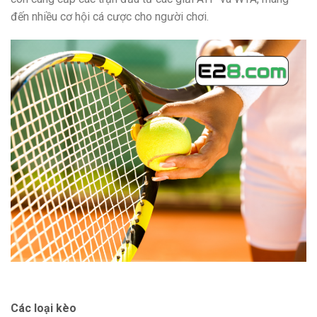
đến nhiều cơ hội cá cược cho người chơi.
Các loại kèo