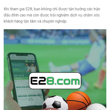
Khi tham gia E28, bạn không chỉ được tận hưởng các trận
đấu đỉnh cao mà còn được trải nghiệm dịch vụ chăm sóc
khách hàng tận tâm và chuyên nghiệp.