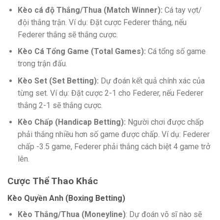
Kèo cá độ Thắng/Thua (Match Winner):
Cá tay vợt/
đội thắng trận. Ví dụ: Đặt cược Federer thắng, nếu
Federer thắng sẽ thắng cược.
Kèo Cá Tổng Game (Total Games):
Cá tổng số game
trong trận đấu.
Kèo Set (Set Betting):
Dự đoán kết quả chính xác của
từng set. Ví dụ: Đặt cược 2-1 cho Federer, nếu Federer
thắng 2-1 sẽ thắng cược.
Kèo Chấp (Handicap Betting):
Người chơi được chấp
phải thắng nhiều hơn số game được chấp. Ví dụ: Federer
chấp -3.5 game, Federer phải thắng cách biệt 4 game trở
lên.
Cược Thể Thao Khác
Kèo Quyền Anh (Boxing Betting)
Kèo Thắng/Thua (Moneyline)
: Dự đoán võ sĩ nào sẽ