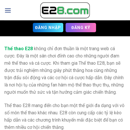
ĐĂNG NHẬP
ĐĂNG KÝ
Thể thao E28
không chỉ đơn thuần là một trang web cá
cược. Đây là một sân chơi đỉnh cao cho những người đam
mê thể thao và cá cược. Khi tham gia Thể thao E28, bạn sẽ
được trải nghiệm những giây phút thăng hoa cùng những
trận đấu sôi động và các cơ hội cá cược hấp dẫn. Đây chính
là nơi hội tụ của những fan hâm mộ thể thao thực thụ, những
người muốn thử sức và tận hưởng cảm giác chiến thắng.
Thể thao E28 mang đến cho bạn một thế giới đa dạng với vô
số môn thể thao khác nhau. E28 còn cung cấp các tỷ lệ kèo
hấp dẫn và các chương trình khuyến mãi đặc biệt để bạn có
thêm nhiều cơ hội chiến thắng.