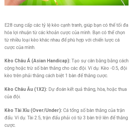
E28 cung cấp các tỷ lệ kèo cạnh tranh, giúp bạn có thể tối đa
hóa lợi nhuận từ các khoản cược của mình. Bạn có thể chọn
từ nhiều loại kèo khác nhau để phù hợp với chiến lược cá
cược của mình.
Kèo Châu Á (Asian Handicap):
Tạo sự cân bằng bằng cách
cộng hoặc trừ số bàn thắng cho các đội. Ví dụ: Kèo -0.5, đội
kèo trên phải thắng cách biệt 1 bàn để thắng cược.
Kèo Châu Âu (1X2):
Dự đoán kết quả thắng, hòa, hoặc thua
của đội.
Kèo Tài Xỉu (Over/Under):
Cá tổng số bàn thắng của trận
đấu. Ví dụ: Tài 2.5, trận đấu phải có từ 3 bàn trở lên để thắng
cược.