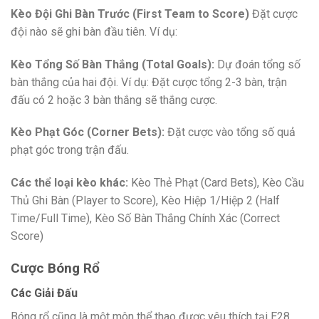
Kèo Đội Ghi Bàn Trước (First Team to Score)
Đặt cược
đội nào sẽ ghi bàn đầu tiên. Ví dụ:
Kèo Tổng Số Bàn Thắng (Total Goals):
Dự đoán tổng số
bàn thắng của hai đội. Ví dụ: Đặt cược tổng 2-3 bàn, trận
đấu có 2 hoặc 3 bàn thắng sẽ thắng cược.
Kèo Phạt Góc (Corner Bets):
Đặt cược vào tổng số quả
phạt góc trong trận đấu.
Các thể loại kèo khác:
Kèo Thẻ Phạt (Card Bets), Kèo Cầu
Thủ Ghi Bàn (Player to Score), Kèo Hiệp 1/Hiệp 2 (Half
Time/Full Time), Kèo Số Bàn Thắng Chính Xác (Correct
Score)
Cược Bóng Rổ
Các Giải Đấu
Bóng rổ cũng là một môn thể thao được yêu thích tại E28.