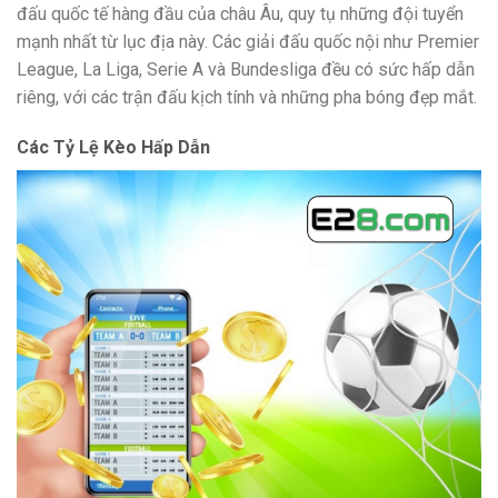
đấu quốc tế hàng đầu của châu Âu, quy tụ những đội tuyển
mạnh nhất từ lục địa này. Các giải đấu quốc nội như Premier
League, La Liga, Serie A và Bundesliga đều có sức hấp dẫn
riêng, với các trận đấu kịch tính và những pha bóng đẹp mắt.
Các Tỷ Lệ Kèo Hấp Dẫn