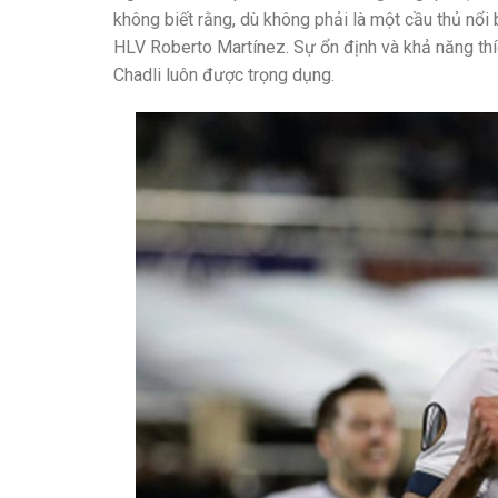
không biết rằng, dù không phải là một cầu thủ nổi 
HLV Roberto Martínez. Sự ổn định và khả năng thíc
Chadli luôn được trọng dụng.