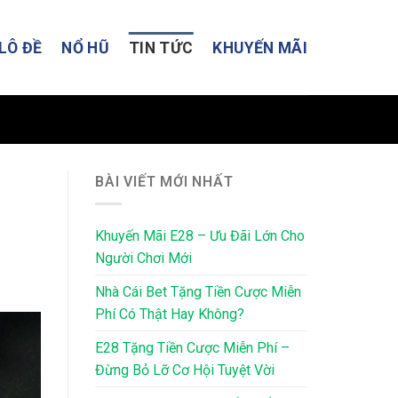
LÔ ĐỀ
NỔ HŨ
TIN TỨC
KHUYẾN MÃI
BÀI VIẾT MỚI NHẤT
Khuyến Mãi E28 – Ưu Đãi Lớn Cho
Người Chơi Mới
Nhà Cái Bet Tặng Tiền Cược Miễn
Phí Có Thật Hay Không?
E28 Tặng Tiền Cược Miễn Phí –
Đừng Bỏ Lỡ Cơ Hội Tuyệt Vời