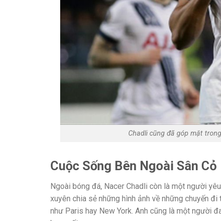
Chadli cũng đã góp mặt trong
Cuộc Sống Bên Ngoài Sân Cỏ
Ngoài bóng đá, Nacer Chadli còn là một người yêu t
xuyên chia sẻ những hình ảnh về những chuyến đi 
như Paris hay New York. Anh cũng là một người đa