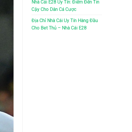
Nhà Cái E28 Uy Tín: Điểm Đến Tin
Cậy Cho Dân Cá Cược
Địa Chỉ Nhà Cái Uy Tín Hàng Đầu
Cho Bet Thủ – Nhà Cái E28