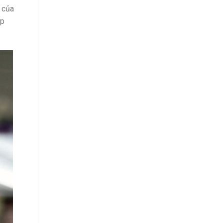
h của
úp