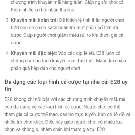
chương trình khuyến mãi hàng tuần. Giúp người chơi có
thêm nhiều cơ hội nhận thưởng.
Khuyến mãi hoàn trả:
Để khích lệ tinh thần người chơi.
E28 còn có chính sách hoàn trả một phần số tiền đã
cược. Giúp người chơi giảm thiểu rủi ro khi tham gia cá
cược.
Khuyến mãi đặc biệt:
Vào các dịp lễ tết, E28 luôn có
những chương trình khuyến mãi đặc biệt. Mang lại nhiều
phần quà hấp dẫn cho người chơi.
Đa dạng các loại hình cá cược tại nhà cái E28 uy
tín
E28 không chỉ nổi bật với các chương trình khuyến mãi, mà
còn đa dạng về các loại hình cá cược. Người chơi có thể
tham gia cá cược thể thao, casino trực tuyến, bắn cá, lô đề và
nhiều trò chơi khác. Điều này giúp người chơi có nhiều lựa
chọn và không bị nhàm chán khi tham gia tại E28.