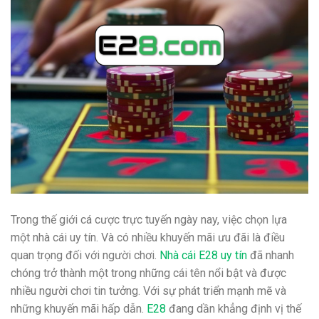
Trong thế giới cá cược trực tuyến ngày nay, việc chọn lựa
một nhà cái uy tín. Và có nhiều khuyến mãi ưu đãi là điều
quan trọng đối với người chơi.
Nhà cái E28 uy tín
đã nhanh
chóng trở thành một trong những cái tên nổi bật và được
nhiều người chơi tin tưởng. Với sự phát triển mạnh mẽ và
những khuyến mãi hấp dẫn.
E28
đang dần khẳng định vị thế