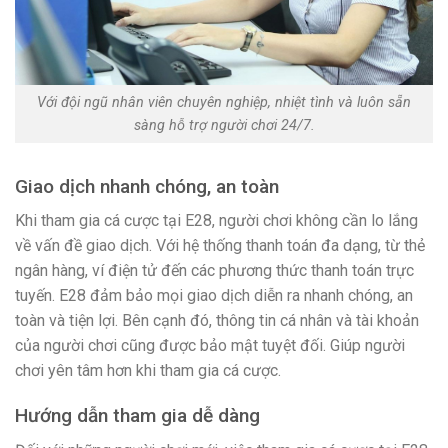
Với đội ngũ nhân viên chuyên nghiệp, nhiệt tình và luôn sẵn
sàng hỗ trợ người chơi 24/7.
Giao dịch nhanh chóng, an toàn
Khi tham gia cá cược tại E28, người chơi không cần lo lắng
về vấn đề giao dịch. Với hệ thống thanh toán đa dạng, từ thẻ
ngân hàng, ví điện tử đến các phương thức thanh toán trực
tuyến. E28 đảm bảo mọi giao dịch diễn ra nhanh chóng, an
toàn và tiện lợi. Bên cạnh đó, thông tin cá nhân và tài khoản
của người chơi cũng được bảo mật tuyệt đối. Giúp người
chơi yên tâm hơn khi tham gia cá cược.
Hướng dẫn tham gia dễ dàng