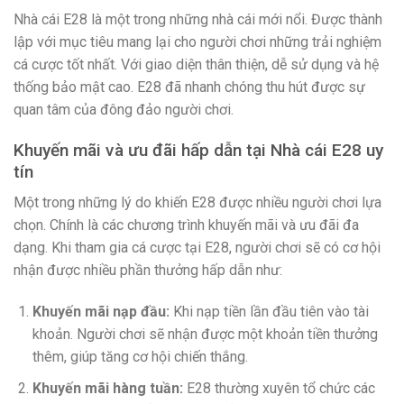
Nhà cái E28 là một trong những nhà cái mới nổi. Được thành
lập với mục tiêu mang lại cho người chơi những trải nghiệm
cá cược tốt nhất. Với giao diện thân thiện, dễ sử dụng và hệ
thống bảo mật cao. E28 đã nhanh chóng thu hút được sự
quan tâm của đông đảo người chơi.
Khuyến mãi và ưu đãi hấp dẫn tại Nhà cái E28 uy
tín
Một trong những lý do khiến E28 được nhiều người chơi lựa
chọn. Chính là các chương trình khuyến mãi và ưu đãi đa
dạng. Khi tham gia cá cược tại E28, người chơi sẽ có cơ hội
nhận được nhiều phần thưởng hấp dẫn như:
Khuyến mãi nạp đầu:
Khi nạp tiền lần đầu tiên vào tài
khoản. Người chơi sẽ nhận được một khoản tiền thưởng
thêm, giúp tăng cơ hội chiến thắng.
Khuyến mãi hàng tuần:
E28 thường xuyên tổ chức các