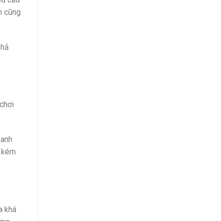
m cũng
khả
 chơi
 anh
g kém
a khá