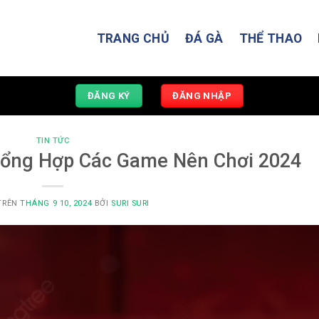
TRANG CHỦ
ĐÁ GÀ
THỂ THAO
ĐĂNG KÝ
ĐĂNG NHẬP
TIN TỨC
Tổng Hợp Các Game Nên Chơi 2024
TRÊN
THÁNG 9 10, 2024
BỞI
SURI SURI