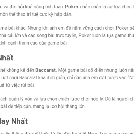
 và đòi hỏi khả năng tính toán.
Poker
chắc chắn là sự lựa chọn 
môn thể thao trí tuệ cực kỳ hấp dẫn.
ame bài khác. Nhưng khi anh em đã nắm vững cách chơi, Poker sẽ
hà cái lớn và các sòng bài trực tuyến, Poker luôn là tựa game thu
tính cạnh tranh cao của game bài.
Nhất
thể không kể đến
Baccarat.
Một game bài cổ điển nhưng luôn n
uật chơi Baccarat khá đơn giản, chỉ cần anh em đặt cược vào “Nh
 từ việc rút bài.
cách quản lý vốn và lựa chọn chiến lược chơi hợp lý. Dù là người c
ài dễ tiếp cận, mang lại cơ hội thắng lớn.
Hay Nhất
truyền thống đã xuất hiện từ lâu đời tại Việt Nam. Tựa game này y