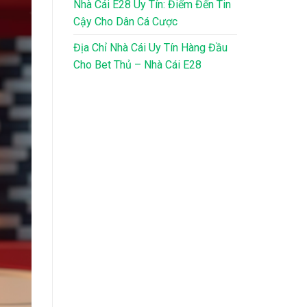
Nhà Cái E28 Uy Tín: Điểm Đến Tin
Cậy Cho Dân Cá Cược
Địa Chỉ Nhà Cái Uy Tín Hàng Đầu
Cho Bet Thủ – Nhà Cái E28