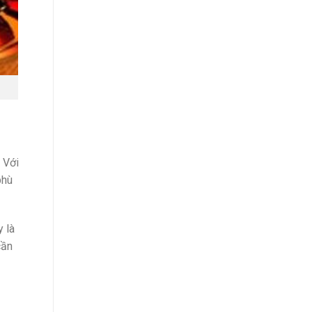
 Với
phù
 là
cần