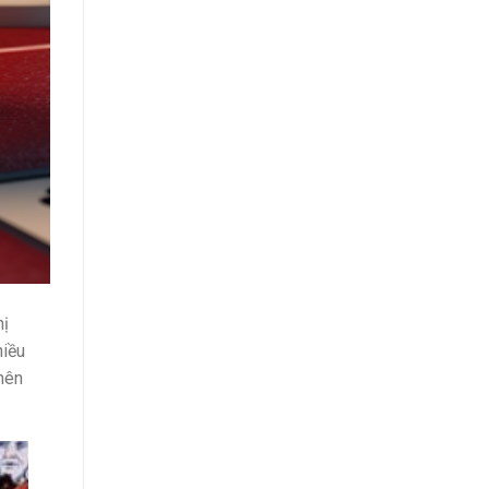
hị
hiều
nên