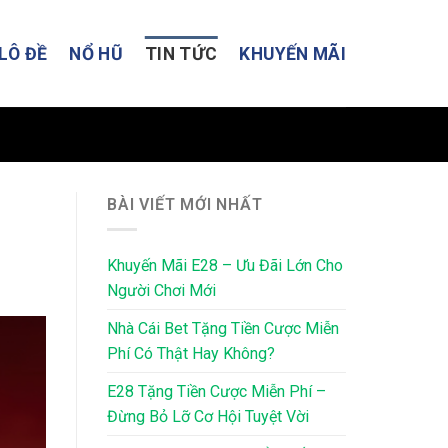
LÔ ĐỀ
NỔ HŨ
TIN TỨC
KHUYẾN MÃI
BÀI VIẾT MỚI NHẤT
Khuyến Mãi E28 – Ưu Đãi Lớn Cho
Người Chơi Mới
Nhà Cái Bet Tặng Tiền Cược Miễn
Phí Có Thật Hay Không?
E28 Tặng Tiền Cược Miễn Phí –
Đừng Bỏ Lỡ Cơ Hội Tuyệt Vời