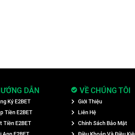
HƯỚNG DẪN
VỀ CHÚNG TÔI
ng Ký E2BET
Giới Thiệu
p Tiền E2BET
Liên Hệ
t Tiền E2BET
Chính Sách Bảo Mật
i App E2BET
Điều Khoản Và Điều Kiệ