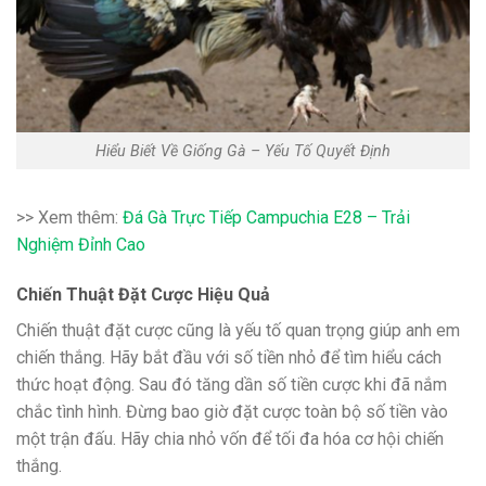
Hiểu Biết Về Giống Gà – Yếu Tố Quyết Định
>> Xem thêm:
Đá Gà Trực Tiếp Campuchia E28 – Trải
Nghiệm Đỉnh Cao
Chiến Thuật Đặt Cược Hiệu Quả
Chiến thuật đặt cược cũng là yếu tố quan trọng giúp anh em
chiến thắng. Hãy bắt đầu với số tiền nhỏ để tìm hiểu cách
thức hoạt động. Sau đó tăng dần số tiền cược khi đã nắm
chắc tình hình. Đừng bao giờ đặt cược toàn bộ số tiền vào
một trận đấu. Hãy chia nhỏ vốn để tối đa hóa cơ hội chiến
thắng.