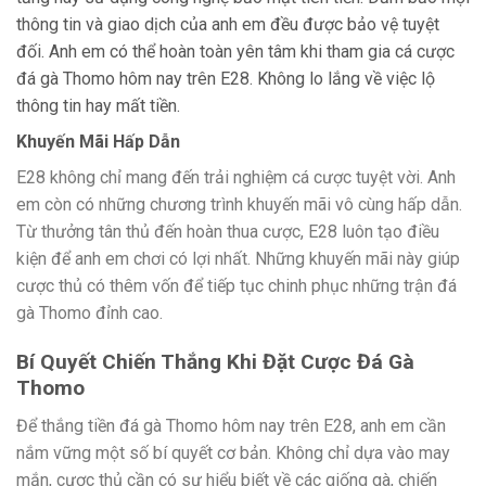
thông tin và giao dịch của anh em đều được bảo vệ tuyệt
đối. Anh em có thể hoàn toàn yên tâm khi tham gia cá cược
đá gà Thomo hôm nay trên E28. Không lo lắng về việc lộ
thông tin hay mất tiền.
Khuyến Mãi Hấp Dẫn
E28 không chỉ mang đến trải nghiệm cá cược tuyệt vời. Anh
em còn có những chương trình khuyến mãi vô cùng hấp dẫn.
Từ thưởng tân thủ đến hoàn thua cược, E28 luôn tạo điều
kiện để anh em chơi có lợi nhất. Những khuyến mãi này giúp
cược thủ có thêm vốn để tiếp tục chinh phục những trận đá
gà Thomo đỉnh cao.
Bí Quyết Chiến Thắng Khi Đặt Cược Đá Gà
Thomo
Để thắng tiền đá gà Thomo hôm nay trên E28, anh em cần
nắm vững một số bí quyết cơ bản. Không chỉ dựa vào may
mắn, cược thủ cần có sự hiểu biết về các giống gà, chiến