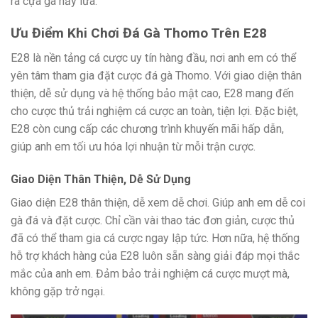
ra cựa gà nảy lửa.
Ưu Điểm Khi Chơi Đá Gà Thomo Trên E28
E28 là nền tảng cá cược uy tín hàng đầu, nơi anh em có thể
yên tâm tham gia đặt cược đá gà Thomo. Với giao diện thân
thiện, dễ sử dụng và hệ thống bảo mật cao, E28 mang đến
cho cược thủ trải nghiệm cá cược an toàn, tiện lợi. Đặc biệt,
E28 còn cung cấp các chương trình khuyến mãi hấp dẫn,
giúp anh em tối ưu hóa lợi nhuận từ mỗi trận cược.
Giao Diện Thân Thiện, Dễ Sử Dụng
Giao diện E28 thân thiện, dễ xem dễ chơi. Giúp anh em dễ coi
gà đá và đặt cược. Chỉ cần vài thao tác đơn giản, cược thủ
đã có thể tham gia cá cược ngay lập tức. Hơn nữa, hệ thống
hỗ trợ khách hàng của E28 luôn sẵn sàng giải đáp mọi thắc
mắc của anh em. Đảm bảo trải nghiệm cá cược mượt mà,
không gặp trở ngại.