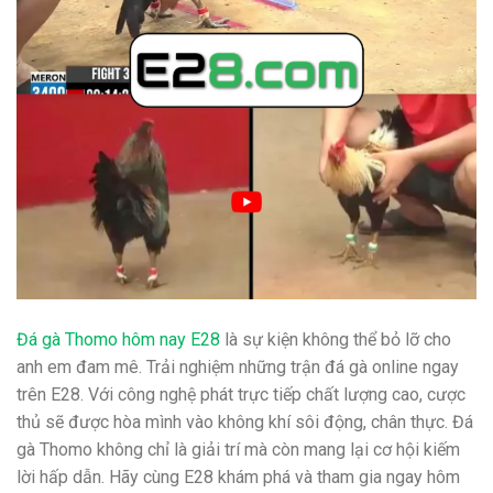
Đá gà Thomo hôm nay E28
là sự kiện không thể bỏ lỡ cho
anh em đam mê. Trải nghiệm những trận đá gà online ngay
trên E28. Với công nghệ phát trực tiếp chất lượng cao, cược
thủ sẽ được hòa mình vào không khí sôi động, chân thực. Đá
gà Thomo không chỉ là giải trí mà còn mang lại cơ hội kiếm
lời hấp dẫn. Hãy cùng E28 khám phá và tham gia ngay hôm