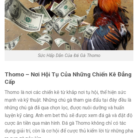
Sức Hấp Dẫn Của Đá Gà Thomo
Thomo – Nơi Hội Tụ Của Những Chiến Kê Đẳng
Cấp
Thomo là nơi các chiến kê từ khắp nơi tụ hội, thể hiện sức
mạnh và kỹ thuật. Những chú gà tham gia đấu tại đây đều là
những chú gà đã qua chọn lọc, được nuôi dưỡng và huấn
luyện kỹ càng. Anh em bet thủ sẽ được xem đá gà và đặt độ
cược ăn tiền qua màn hình. Đá gà Thomo không chỉ có tác
dụng giải trí, còn là cơ hội để cược thủ kiếm lời từ những pha