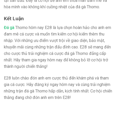
tại sàn đấu. Đây là cơ hội để anh em thỏa mãn đam mê và
hòa mình vào không khí cuồng nhiệt của đá gà Thomo.
Kết Luận
Đá gà
Thomo hôm nay E28 là lựa chọn hoàn hảo cho anh em
đam mê cá cược và muốn tìm kiếm cơ hội kiếm thêm thu
nhập. Với những ưu điểm vượt trội về giao diện, bảo mật,
khuyến mãi cùng những trận đấu đỉnh cao. E28 sẽ mang đến
cho cược thủ trải nghiệm cá cược đá gà Thomo đẳng cấp
nhất. Hãy tham gia ngay hôm nay để không bỏ lỡ cơ hội trở
thành người chiến thắng!
E28 luôn chào đón anh em cược thủ đến khám phá và tham
gia cá cược. Hãy đăng ký ngay hôm nay và cùng trải nghiệm
những trận đá gà Thomo hấp dẫn, kịch tính nhất. Cơ hội chiến
thắng đang chờ đón anh em trên E28!