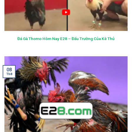
Đá Gà Thomo Hôm Nay E28 – Đấu Trường Của Kê Thủ
08
Th8