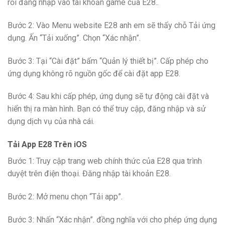
rồi đăng nhập vào tài khoản game của E28..
Bước 2: Vào Menu website E28 anh em sẽ thấy chỗ Tải ứng
dụng. Ấn “Tải xuống”. Chọn “Xác nhận”.
Bước 3: Tại “Cài đặt” bấm “Quản lý thiết bị”. Cấp phép cho
ứng dụng không rõ nguồn gốc để cài đặt app E28.
Bước 4: Sau khi cấp phép, ứng dụng sẽ tự động cài đặt và
hiển thị ra màn hình. Bạn có thể truy cập, đăng nhập và sử
dụng dịch vụ của nhà cái.
Tải App E28 Trên iOS
Bước 1: Truy cập trang web chính thức của E28 qua trình
duyệt trên điện thoại. Đăng nhập tài khoản E28.
Bước 2: Mở menu chọn “Tải app”.
Bước 3: Nhấn “Xác nhận”. đồng nghĩa với cho phép ứng dụng