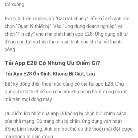
tải xuống.
Bước 4: Trên iTunes, vô “Cài đặt chung”. Rồi kế đến anh em
chọn “Quản lý thiết bị”. Vào “Ứng dụng doanh nghiệp” và
chọn “Tin cậy” cho nhà phát hành app E28. Ứng dụng sẽ tự
động cài đặt và hiển thị ra màn hình sau khi tải về thành
công.
Tải App E28 Có Những Ưu Điểm Gì?
Tải App E28 Ổn Định, Không Bị Giật, Lag
Bất kỳ dòng điện thoại nào cũng có thể tải app E28. Ứng
dụng được thiết kế gọn nhẹ với khả năng hoạt động mượt
mà trên mọi dòng máy.
Ưu điểm lớn nhất của app là không bị chặn bởi chính sách
của nhà mạng. Dù trang chủ bị chặn, ứng dụng vẫn hoạt
động bình thường. Anh em bet thủ có thể thoải mái đặt cược
mà không lo gián đoạn.