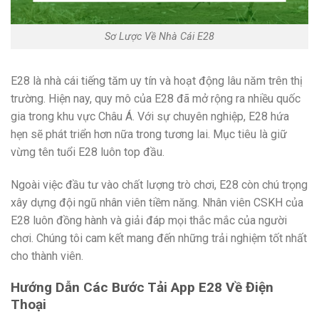
Sơ Lược Về Nhà Cái E28
E28 là nhà cái tiếng tăm uy tín và hoạt động lâu năm trên thị
trường. Hiện nay, quy mô của E28 đã mở rộng ra nhiều quốc
gia trong khu vực Châu Á. Với sự chuyên nghiệp, E28 hứa
hẹn sẽ phát triển hơn nữa trong tương lai. Mục tiêu là giữ
vừng tên tuổi E28 luôn top đầu.
Ngoài việc đầu tư vào chất lượng trò chơi, E28 còn chú trọng
xây dựng đội ngũ nhân viên tiềm năng. Nhân viên CSKH của
E28 luôn đồng hành và giải đáp mọi thắc mắc của người
chơi. Chúng tôi cam kết mang đến những trải nghiệm tốt nhất
cho thành viên.
Hướng Dẫn Các Bước Tải App E28 Về Điện
Thoại