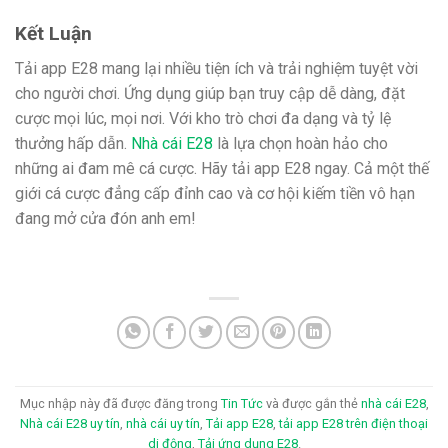
Kết Luận
Tải app E28 mang lại nhiều tiện ích và trải nghiệm tuyệt vời
cho người chơi. Ứng dụng giúp bạn truy cập dễ dàng, đặt
cược mọi lúc, mọi nơi. Với kho trò chơi đa dạng và tỷ lệ
thưởng hấp dẫn.
Nhà cái E28
là lựa chọn hoàn hảo cho
những ai đam mê cá cược. Hãy tải app E28 ngay. Cả một thế
giới cá cược đẳng cấp đỉnh cao và cơ hội kiếm tiền vô hạn
đang mở cửa đón anh em!
Mục nhập này đã được đăng trong
Tin Tức
và được gắn thẻ
nhà cái E28
,
Nhà cái E28 uy tín
,
nhà cái uy tín
,
Tải app E28
,
tải app E28 trên điện thoại
di động
,
Tải ứng dụng E28
.