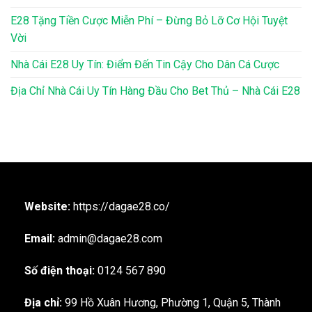
E28 Tặng Tiền Cược Miễn Phí – Đừng Bỏ Lỡ Cơ Hội Tuyệt
Vời
Nhà Cái E28 Uy Tín: Điểm Đến Tin Cậy Cho Dân Cá Cược
Địa Chỉ Nhà Cái Uy Tín Hàng Đầu Cho Bet Thủ – Nhà Cái E28
Website:
https://dagae28.co/
Email:
admin@dagae28.com
Số điện thoại:
0124 567 890
Địa chỉ:
99 Hồ Xuân Hương, Phường 1, Quận 5, Thành