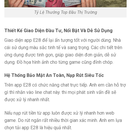
Tỷ Lệ Thưởng Top Đầu Thị Trường
Thiết Kế Giao Diện Đầu Tư, Nổi Bật Và Dễ Sử Dụng
Giao diện app E28 để lại ấn tượng tốt với người dùng. Nhà
cái sử dụng màu sắc tinh tế và sang trọng. Các chi tiết trên
ứng dụng được tinh gọn, giúp giao diện đơn giản, dễ sử
dụng. Đồ họa hình ảnh cho từng game cũng đỉnh chóp.
Hệ Thống Bảo Mật An Toàn, Nạp Rút Siêu Tốc
Trên app E28 có chức năng chat trực tiếp. Anh em cần hỗ trợ
gì thì nhắn vào line chat này. thi mọi phát sinh vấn đề sẽ
được xử lý nhanh nhất.
Nếu nạp rút tiền từ app luôn được xử lý nhanh hơn web
game. Do rút ngắn rất nhiều thời gian xác minh. Anh em lựa
chọn tải app E28 là hiệu quả nhất.