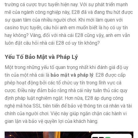
trường cá cược trực tuyến hiện nay. Với sự phát triển mạnh
mẽ của ngành công nghiệp này, E28 đã và đang thu hút được
sự quan tâm của nhiều người chơi. Khi mới làm quen với
casino trực tuyến, câu hỏi anh em muốn biết là họ có uy tín
hay không? Vâng, đối với nhà cái E28 cũng vậy, anh em vẫn
luôn đặt câu hỏi nhà cái E28 có uy tín không?
Yếu Tố Bảo Mật và Pháp Lý
Một trong những yếu tố quan trọng nhất khi đánh giá độ uy
tín của một nhà cái là
bảo mật và pháp lý
. E28 được cấp
phép hoạt động bởi các tổ chức uy tín trong lĩnh vực cá
cược. Điều này đảm bảo rằng nhà cái này tuân thủ các quy
định pháp luật nghiêm ngặt. Hơn nữa, E28 áp dụng công
nghệ mã hóa SSL tiên tiến để bảo vệ thông tin cá nhân và tài
chính của người chơi. Việc này giúp ngăn chặn các hành vi
gian lận và bảo vệ quyền lợi của khách hàng.