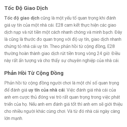
Tốc Độ Giao Dịch
Tốc độ giao dịch
cũng là một yếu tố quan trọng khi đánh
giá uy tín của một nhà cái. E28 cam kết thực hiện các giao
dịch nạp và rút tiền một cách nhanh chóng và minh bạch. Đây
là cũng là thước đo quan trọng với độ uy tín, giao dịch nhanh
chứng tỏ nhà cái uy tín. Theo phản hồi từ cộng đồng, E28
thường hoàn thành giao dịch rút tiền trong vòng 24 giờ. Điều
này rất ấn tượng và cho thấy sự chuyên nghiệp của nhà cái.
Phản Hồi Từ Cộng Đồng
Phản hồi từ cộng đồng người chơi là một chỉ số quan trọng
để đánh giá
uy tín của nhà cái
. Việc đánh giá nhà cái của
anh em cược thủ đóng vai trò rất quan trọng trong việc phát
triển của họ. Nếu anh em đánh giá tốt thì anh em sẽ giới thiệu
cho nhiều người khác cùng chơi. Và từ đó nhà cái ngày càng
lớn mạnh.