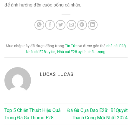
để ảnh hưởng đến cuộc sống cá nhân.
Mục nhập này đã được đăng trong
Tin Tức
và được gắn thẻ
nhà cái E28
,
Nhà cái E28 uy tín
,
Nhà cái E28 uy tín chất lượng
.
LUCAS LUCAS
Top 5 Chiến Thuật Hiệu Quả
Đá Gà Cựa Dao E28: Bí Quyết
Trong Đá Gà Thomo E28
Thành Công Mới Nhất 2024