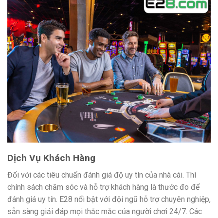
Dịch Vụ Khách Hàng
Đối với các tiêu chuẩn đánh giá độ uy tín của nhà cái. Thì
chính sách chăm sóc và hỗ trợ khách hàng là thước đo để
đánh giá uy tín. E28 nổi bật với đội ngũ hỗ trợ chuyên nghiệp,
sẵn sàng giải đáp mọi thắc mắc của người chơi 24/7. Các