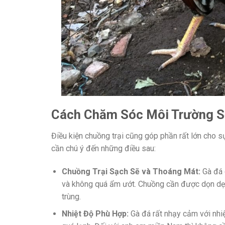
Cách Chăm Sóc Môi Trường S
Điều kiện chuồng trại cũng góp phần rất lớn cho s
cần chú ý đến những điều sau:
Chuồng Trại Sạch Sẽ và Thoáng Mát:
Gà đá 
và không quá ẩm ướt. Chuồng cần được dọn dẹp 
trùng.
Nhiệt Độ Phù Hợp:
Gà đá rất nhạy cảm với nhiệ