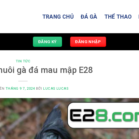
TRANG CHỦ
ĐÁ GÀ
THỂ THAO
ĐĂNG KÝ
ĐĂNG NHẬP
TIN TỨC
nuôi gà đá mau mập E28
RÊN
THÁNG 9 7, 2024
BỞI
LUCAS LUCAS