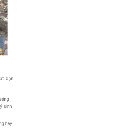
ất, bạn
 sáng
ý sinh
óng hay