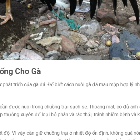
ống Cho Gà
ự phát triển của gà đá. Để biết cách nuôi gà đá mau mập hợp lý nh
cần được nuôi trong chuồng trại sạch sẽ. Thoáng mát, có đủ ánh
thường xuyên để loại bỏ phân và rác thải, tránh nhiễm bệnh và k
t độ. Vì vậy cần giữ chuồng trại ở nhiệt độ ổn định, không quá n