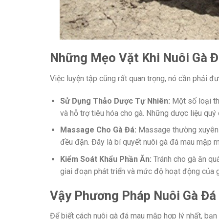
Những Mẹo Vặt Khi Nuôi Gà 
Việc luyện tập cũng rất quan trọng, nó cần phải đư
Sử Dụng Thảo Dược Tự Nhiên:
Một số loại t
và hỗ trợ tiêu hóa cho gà. Những dược liệu qu
Massage Cho Gà Đá:
Massage thường xuyên gi
đều đặn. Đây là bí quyết nuôi gà đá mau mập m
Kiểm Soát Khẩu Phần Ăn:
Tránh cho gà ăn quá
giai đoạn phát triển và mức độ hoạt động của g
Vậy Phương Pháp Nuôi Gà Đá 
Để biết cách nuôi gà đá mau mập hợp lý nhất, bạn 