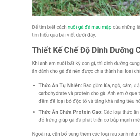
Để tìm biết cách
nuôi gà đá mau mập
của những lã
tìm hiểu qua bài viết dưới đây.
Thiết Kế Chế Độ Dinh Dưỡng 
Khi anh em nuôi bất kỳ con gì, thì dinh dưỡng cung
ăn dành cho gà đá nên được chia thành hai loại chí
Thức Ăn Tự Nhiên:
Bao gồm lúa, ngô, cám, đậ
carbohydrate và protein cho gà. Anh em ở que 
đêm để loại bỏ độc tố và tăng khả năng tiêu hó
Thức Ăn Chứa Protein Cao:
Các loại thức ăn 
đỏ trứng giúp gà đá phát triển cơ bắp mạnh mẽ. 
Ngoài ra, cần bổ sung thêm các loại rau xanh như 