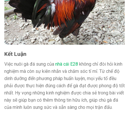
Kết Luận
Việc nuôi gà đá sung của
nhà cái E28
không chỉ đòi hỏi kinh
nghiệm mà còn sự kiên nhẫn và chăm sóc tỉ mỉ. Từ chế độ
dinh dưỡng đến phương pháp huấn luyện, mọi yếu tố đều
phải được thực hiện đúng cách để gà đạt được phong độ tốt
nhất. Hy vọng những kinh nghiệm được chia sẻ trong bài viết
này sẽ giúp bạn có thêm thông tin hữu ích, giúp chú gà đá
của mình luôn sung sức và sẵn sàng cho mọi trận đấu.