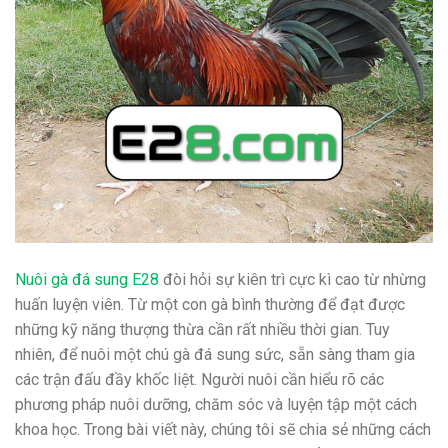
Nuôi gà đá sung E28
đòi hỏi sự kiên trì cực kì cao từ nhừng
huấn luyện viên. Từ một con gà bình thường để đạt được
những kỹ năng thượng thừa cần rất nhiều thời gian. Tuy
nhiên, để nuôi một chú gà đá sung sức, sẵn sàng tham gia
các trận đấu đầy khốc liệt. Người nuôi cần hiểu rõ các
phương pháp nuôi dưỡng, chăm sóc và luyện tập một cách
khoa học. Trong bài viết này, chúng tôi sẽ chia sẻ những cách