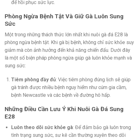
để hồi phục sức lực.
Phòng Ngừa Bệnh Tật Và Giữ Gà Luôn Sung
Sức
Một trong những thách thức lớn nhất khi nuôi gà đá E28 là
phòng ngừa bệnh tật. Khi gà bị bệnh, không chỉ sức khỏe suy
giảm mà còn ảnh hưởng đến khả năng chiến đấu. Dưới đây
là một số biện pháp phòng ngừa giúp gà luôn khỏe mạnh và
sung sức:
Tiêm phòng đầy đủ
: Việc tiêm phòng đúng lịch sẽ giúp
gà tránh được nhiều bệnh nguy hiểm như cúm gia cầm,
bệnh Newcastle và các bệnh về đường hô hấp.
Những Điều Cần Lưu Ý Khi Nuôi Gà Đá Sung
E28
Luôn theo dõi sức khỏe gà
: Để đảm bảo gà luôn trong
tình trạng sung sức, sư kê cần thường xuyên theo dõi