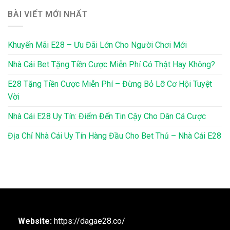
BÀI VIẾT MỚI NHẤT
Khuyến Mãi E28 – Ưu Đãi Lớn Cho Người Chơi Mới
Nhà Cái Bet Tặng Tiền Cược Miễn Phí Có Thật Hay Không?
E28 Tặng Tiền Cược Miễn Phí – Đừng Bỏ Lỡ Cơ Hội Tuyệt
Vời
Nhà Cái E28 Uy Tín: Điểm Đến Tin Cậy Cho Dân Cá Cược
Địa Chỉ Nhà Cái Uy Tín Hàng Đầu Cho Bet Thủ – Nhà Cái E28
Website:
https://dagae28.co/