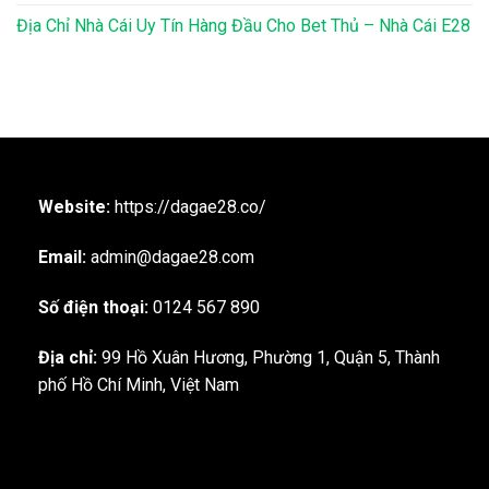
Địa Chỉ Nhà Cái Uy Tín Hàng Đầu Cho Bet Thủ – Nhà Cái E28
Website:
https://dagae28.co/
Email:
admin@dagae28.com
Số điện thoại:
0124 567 890
Địa chỉ:
99 Hồ Xuân Hương, Phường 1, Quận 5, Thành
phố Hồ Chí Minh, Việt Nam