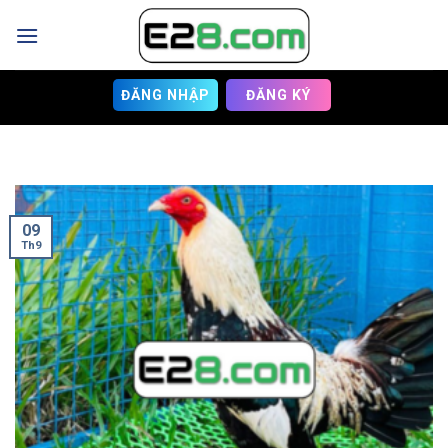
ĐĂNG NHẬP
ĐĂNG KÝ
09
Th9