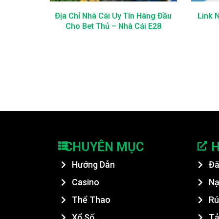
Địa Chỉ Nhà Cái Uy Tín Hàng Đầu
Link 
Cho Bet Thủ – Nhà Cái E28
CHUYÊN MỤC
Hướng Dẫn
Đă
Casino
Nạ
Thể Thao
Rú
Xổ Số
Tả