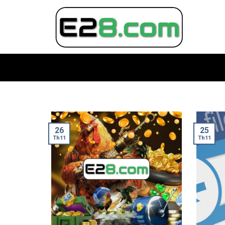
26
25
Th11
Th11