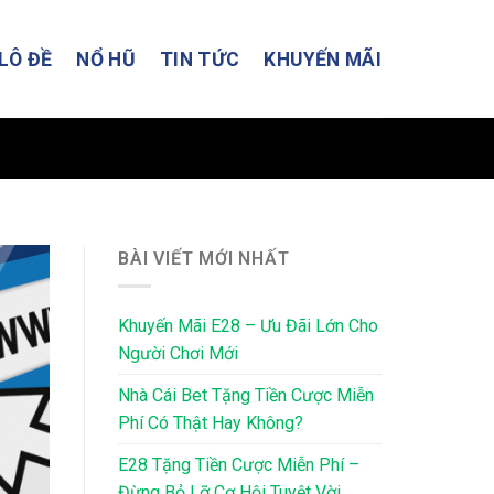
LÔ ĐỀ
NỔ HŨ
TIN TỨC
KHUYẾN MÃI
BÀI VIẾT MỚI NHẤT
Khuyến Mãi E28 – Ưu Đãi Lớn Cho
Người Chơi Mới
Nhà Cái Bet Tặng Tiền Cược Miễn
Phí Có Thật Hay Không?
E28 Tặng Tiền Cược Miễn Phí –
Đừng Bỏ Lỡ Cơ Hội Tuyệt Vời