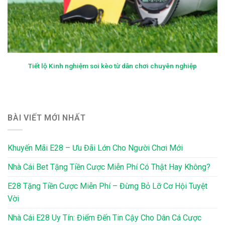
Tiết lộ Kinh nghiệm soi kèo từ dân chơi chuyên nghiệp
BÀI VIẾT MỚI NHẤT
Khuyến Mãi E28 – Ưu Đãi Lớn Cho Người Chơi Mới
Nhà Cái Bet Tặng Tiền Cược Miễn Phí Có Thật Hay Không?
E28 Tặng Tiền Cược Miễn Phí – Đừng Bỏ Lỡ Cơ Hội Tuyệt
Vời
Nhà Cái E28 Uy Tín: Điểm Đến Tin Cậy Cho Dân Cá Cược