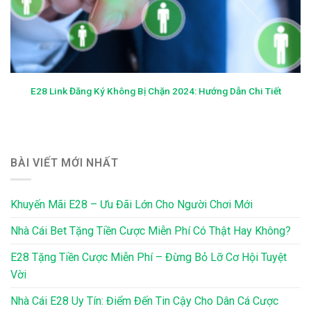
E28 Link Đăng Ký Không Bị Chặn 2024: Hướng Dẫn Chi Tiết
BÀI VIẾT MỚI NHẤT
Khuyến Mãi E28 – Ưu Đãi Lớn Cho Người Chơi Mới
Nhà Cái Bet Tặng Tiền Cược Miễn Phí Có Thật Hay Không?
E28 Tặng Tiền Cược Miễn Phí – Đừng Bỏ Lỡ Cơ Hội Tuyệt
Vời
Nhà Cái E28 Uy Tín: Điểm Đến Tin Cậy Cho Dân Cá Cược