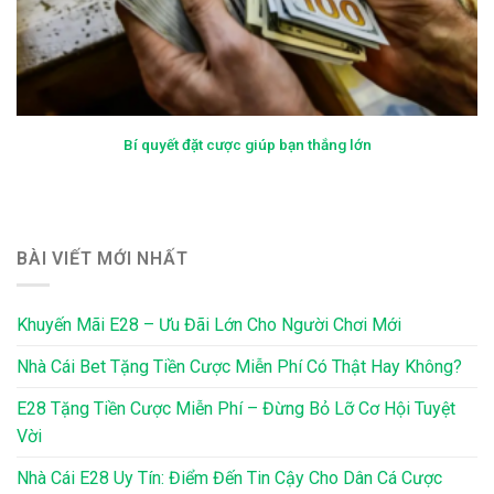
Bí quyết đặt cược giúp bạn thắng lớn
BÀI VIẾT MỚI NHẤT
Khuyến Mãi E28 – Ưu Đãi Lớn Cho Người Chơi Mới
Nhà Cái Bet Tặng Tiền Cược Miễn Phí Có Thật Hay Không?
E28 Tặng Tiền Cược Miễn Phí – Đừng Bỏ Lỡ Cơ Hội Tuyệt
Vời
Nhà Cái E28 Uy Tín: Điểm Đến Tin Cậy Cho Dân Cá Cược